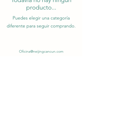
producto...
Puedes elegir una categoría
diferente para seguir comprando.
Oficina@neijingcancun.com
Calle 6, lote 14, manzana 15, Supermanzana 61,
Cancún Quintana Roo, 77514
998 214 4118
998 884 1335
©2024 por Escuela de Acupuntura Neijing
Cancún.